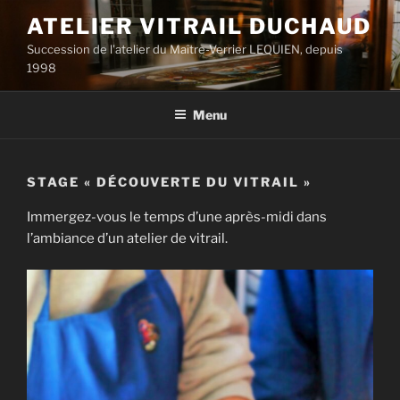
Aller
ATELIER VITRAIL DUCHAUD
au
Succession de l'atelier du Maître-Verrier LEQUIEN, depuis
contenu
1998
principal
Menu
STAGE « DÉCOUVERTE DU VITRAIL »
Immergez-vous le temps d’une après-midi dans
l’ambiance d’un atelier de vitrail.